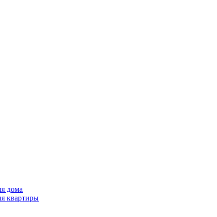
ля дома
ля квартиры