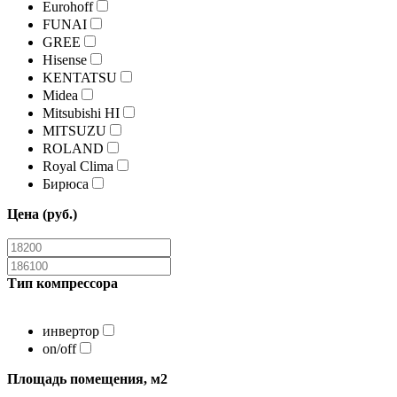
Eurohoff
FUNAI
GREE
Hisense
KENTATSU
Midea
Mitsubishi HI
MITSUZU
ROLAND
Royal Clima
Бирюса
Цена (руб.)
Тип компрессора
инвертор
on/off
Площадь помещения, м2