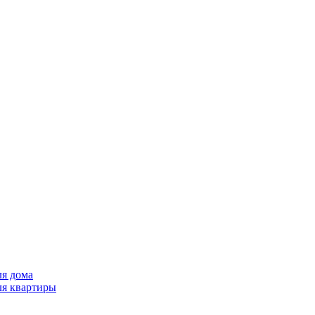
ля дома
ля квартиры