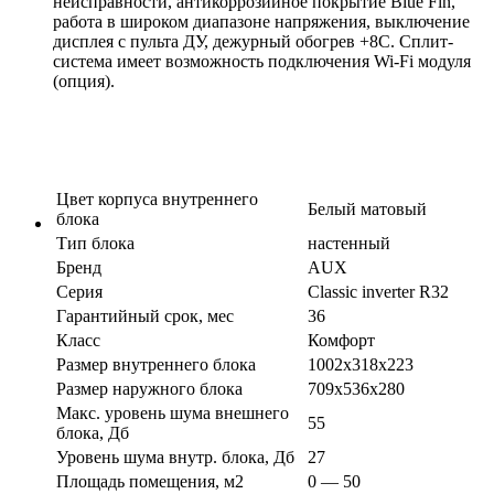
неисправности, антикоррозийное покрытие Blue Fin,
работа в широком диапазоне напряжения, выключение
дисплея с пульта ДУ, дежурный обогрев +8С. Сплит-
система имеет возможность подключения Wi-Fi модуля
(опция).
Цвет корпуса внутреннего
Белый матовый
блока
Тип блока
настенный
Бренд
AUX
Серия
Classic inverter R32
Гарантийный срок, мес
36
Класс
Комфорт
Размер внутреннего блока
1002х318х223
Размер наружного блока
709х536х280
Макс. уровень шума внешнего
55
блока, Дб
Уровень шума внутр. блока, Дб
27
Площадь помещения, м2
0 — 50