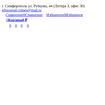
г. Симферополь ул. Рубцова, 44 (Литера З, офис 30)
tehnograd-crimea@mail.ru
Сравнение
0
Сравнение
Избранное
0
Избранное
0
Корзина
0
₽
0
0
0
0