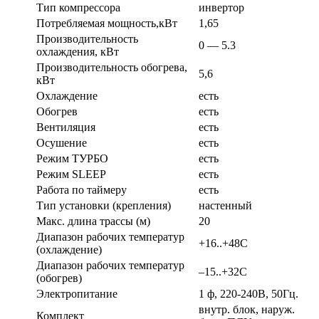
Тип компрессора
инвертор
Потребляемая мощность,кВт
1,65
Производительность
0 — 5.3
охлаждения, кВт
Производительность обогрева,
5,6
кВт
Охлаждение
есть
Обогрев
есть
Вентиляция
есть
Осушение
есть
Режим ТУРБО
есть
Режим SLEEP
есть
Работа по таймеру
есть
Тип установки (крепления)
настенный
Макс. длина трассы (м)
20
Диапазон рабочих температур
+16..+48С
(охлаждение)
Диапазон рабочих температур
–15..+32С
(обогрев)
Электропитание
1 ф, 220-240В, 50Гц.
внутр. блок, наруж.
Комплект