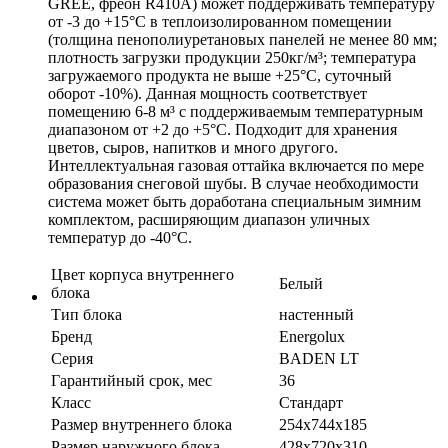
GREE, фреон R410A) может поддерживать температуру
от -3 до +15°С в теплоизолированном помещении
(толщина
пенополиуретановых панелей не менее 80 мм;
плотность загрузки продукции 250кг/м³; температура
загружаемого продукта не выше +25°С, суточный
оборот -10%). Данная мощность соответствует
помещению 6-8 м³ с поддерживаемым температурным
диапазоном от +2 до +5°С. Подходит для хранения
цветов, сыров, напитков и много другого.
Интеллектуальная газовая оттайка включается по мере
образования снеговой шубы. В случае необходимости
система может быть доработана специальным зимним
комплектом, расширяющим диапазон уличных
температур до -40°С.
Цвет корпуса внутреннего
Белый
блока
Тип блока
настенный
Бренд
Energolux
Серия
BADEN LT
Гарантийный срок, мес
36
Класс
Стандарт
Размер внутреннего блока
254х744х185
Размер наружного блока
428х720х310