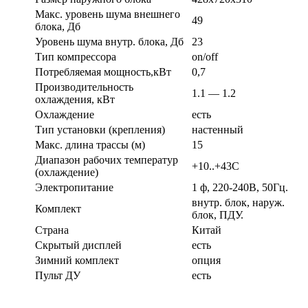
Макс. уровень шума внешнего
49
блока, Дб
Уровень шума внутр. блока, Дб
23
Тип компрессора
on/off
Потребляемая мощность,кВт
0,7
Производительность
1.1 — 1.2
охлаждения, кВт
Охлаждение
есть
Тип установки (крепления)
настенный
Макс. длина трассы (м)
15
Диапазон рабочих температур
+10..+43С
(охлаждение)
Электропитание
1 ф, 220-240В, 50Гц.
внутр. блок, наруж.
Комплект
блок, ПДУ.
Страна
Китай
Скрытый дисплей
есть
Зимний комплект
опция
Пульт ДУ
есть